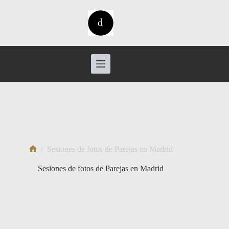
Saltar
al
contenido
/
Sesiones de fotos de Parejas en Madrid
Inicio
Sesiones de fotos de Parejas en Madrid