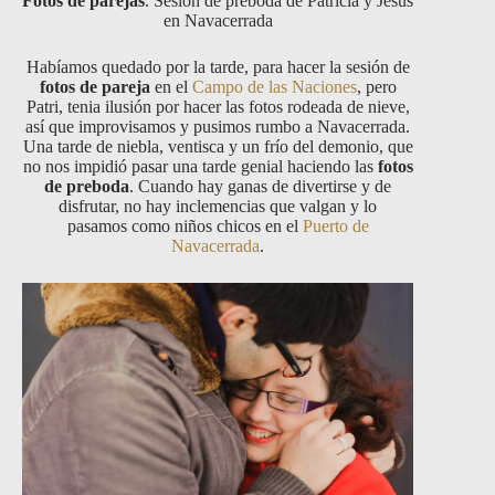
Fotos de parejas
. Sesión de preboda de Patricia y Jesús
en Navacerrada
Habíamos quedado por la tarde, para hacer la sesión de
fotos de pareja
en el
Campo de las Naciones
, pero
Patri, tenia ilusión por hacer las fotos rodeada de nieve,
así que improvisamos y pusimos rumbo a Navacerrada.
Una tarde de niebla, ventisca y un frío del demonio, que
no nos impidió pasar una tarde genial haciendo las
fotos
de preboda
. Cuando hay ganas de divertirse y de
disfrutar, no hay inclemencias que valgan y lo
pasamos como niños chicos en el
Puerto de
Navacerrada
.