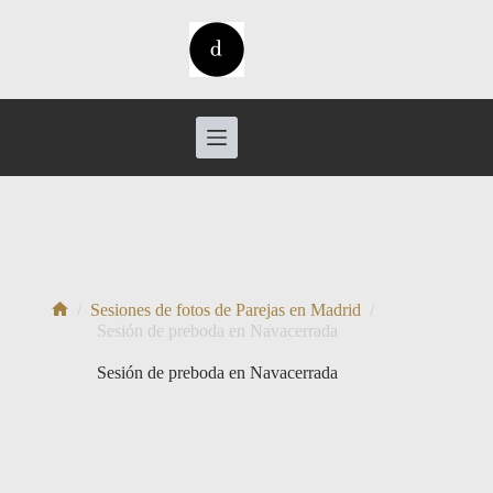
Saltar
al
contenido
/
Sesiones de fotos de Parejas en Madrid
/
Inicio
Sesión de preboda en Navacerrada
Sesión de preboda en Navacerrada