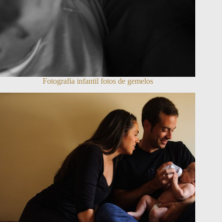
Fotografia infantil fotos de gemelos