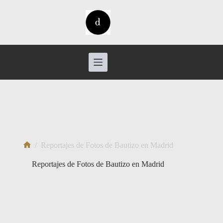
Saltar
al
contenido
/
Reportajes de Fotos de Bautizo en Madrid
Inicio
Reportajes de Fotos de Bautizo en Madrid