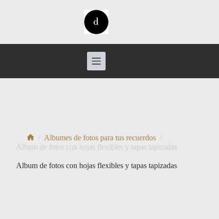
Saltar
al
contenido
/
Albumes de fotos para tus recuerdos
/
Inicio
Album de fotos con hojas flexibles y tapas tapizadas
Album de fotos con hojas flexibles y tapas tapizadas