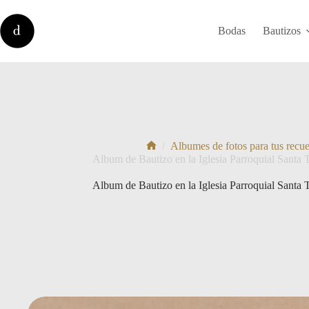
Saltar
al
contenido
Bodas
Bautizos
/
Albumes de fotos para tus recu
Inicio
Album de Bautizo en la Iglesia Parroquial Santa T
Album de Bautizo en la Iglesia Parroquial Santa T