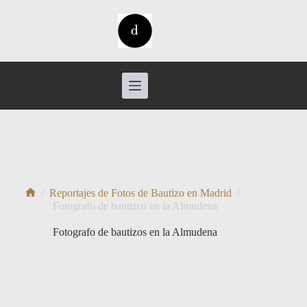
Saltar
al
contenido
/
Reportajes de Fotos de Bautizo en Madrid
/
Inicio
Fotografo de bautizos en la Almudena
Fotografo de bautizos en la Almudena