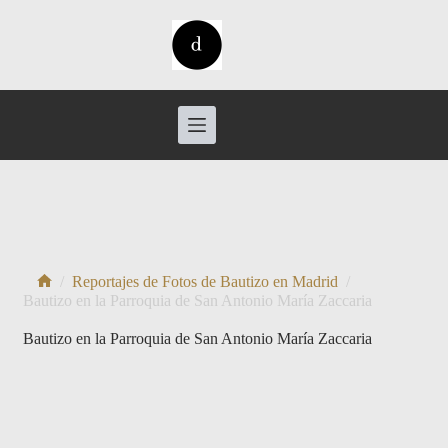
Saltar
al
contenido
/
Reportajes de Fotos de Bautizo en Madrid
/
Inicio
Bautizo en la Parroquia de San Antonio María Zaccaria
Bautizo en la Parroquia de San Antonio María Zaccaria