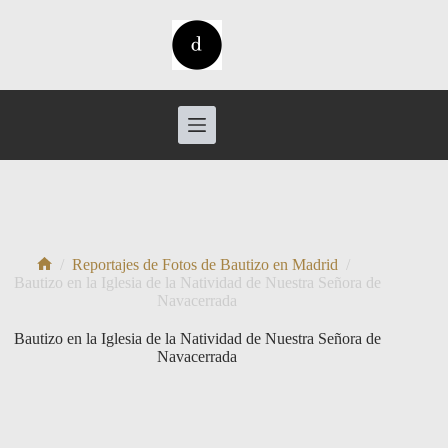
Saltar
al
contenido
/
Reportajes de Fotos de Bautizo en Madrid
/
Inicio
Bautizo en la Iglesia de la Natividad de Nuestra Señora de
Navacerrada
Bautizo en la Iglesia de la Natividad de Nuestra Señora de
Navacerrada