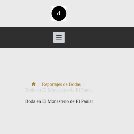
Saltar
al
contenido
/
Reportajes de Bodas
/
Inicio
Boda en El Monasterio de El Paular
Boda en El Monasterio de El Paular