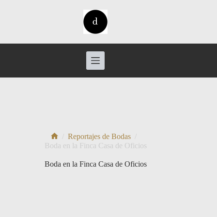
Saltar
al
contenido
/
Reportajes de Bodas
/
Inicio
Boda en la Finca Casa de Oficios
Boda en la Finca Casa de Oficios